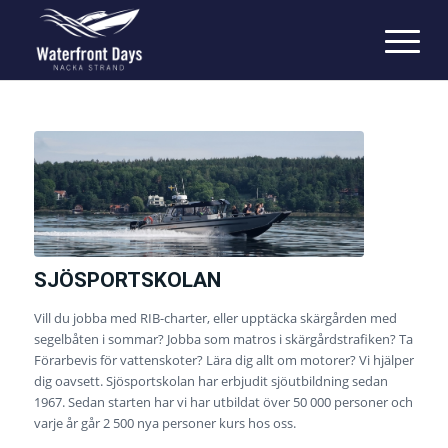
SJÖSPORTSKOLAN
Vill du jobba med RIB-charter, eller upptäcka skärgården med
segelbåten i sommar? Jobba som matros i skärgårdstrafiken? Ta
Förarbevis för vattenskoter? Lära dig allt om motorer? Vi hjälper
dig oavsett. Sjösportskolan har erbjudit sjöutbildning sedan
1967. Sedan starten har vi har utbildat över 50 000 personer och
varje år går 2 500 nya personer kurs hos oss.