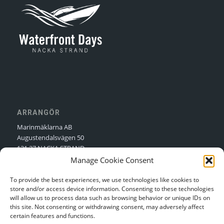
ARRANGÖR
Marinmäklarna AB
Augustendalsvägen 50
131 27 NACKA STRAND
Manage Cookie Consent
Kontakt:
Nellie Sjögren
Kontakt:
Niclas Sjögren
To provide the best experiences, we use technologies like cookies to
store and/or access device information. Consenting to these technologies
will allow us to process data such as browsing behavior or unique IDs on
this site. Not consenting or withdrawing consent, may adversely affect
certain features and functions.