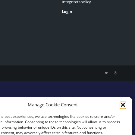
Integritetspolicy
Login
Manage Cookie Consent
he best experiences, we use technologies like cookies to store and/or
e information. Consenting to these technologies will allow us to process
 browsing behavior or unique IDs on this site. Not consenting or
consent, may adversely affect certain features and functions.