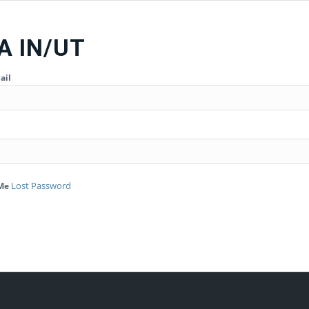
A IN/UT
ail
Lost Password
Me