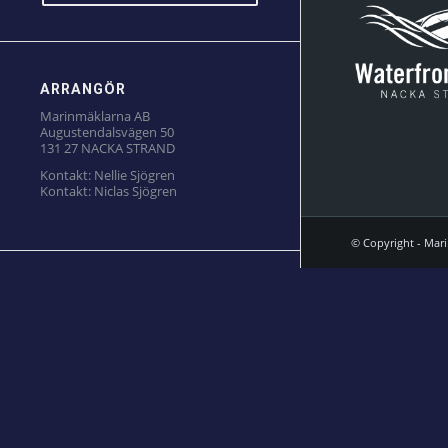
ARRANGÖR
Marinmäklarna AB
Augustendalsvägen 50
131 27 NACKA STRAND
Kontakt:
Nellie Sjögren
Kontakt:
Niclas Sjögren
© Copyright - Mar