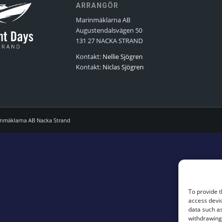
ARRANGÖR
Marinmäklarna AB
Augustendalsvägen 50
131 27 NACKA STRAND
Kontakt:
Nellie Sjögren
Kontakt:
Niclas Sjögren
inmäklarna AB Nacka Strand
To provide t
access devic
data such as
withdrawing 