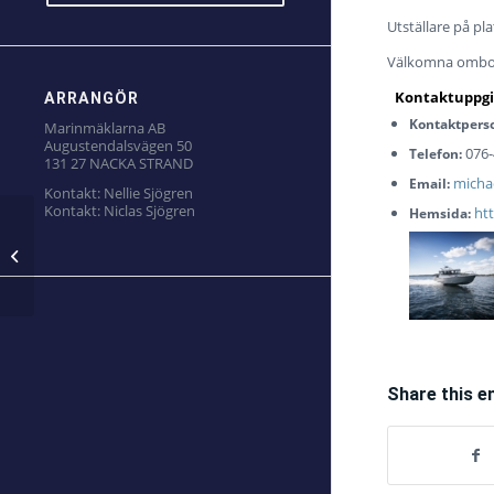
Utställare på pl
Välkomna ombo
ARRANGÖR
Kontaktpers
Marinmäklarna AB
Augustendalsvägen 50
076-
Telefon:
131 27 NACKA STRAND
micha
Email:
Kontakt:
Nellie Sjögren
Kontakt:
Niclas Sjögren
ht
Hemsida:
SEA RAY
Share this e