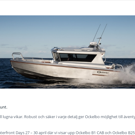
unt.
ill lugna vikar. Robust och säker i varje detalj ger Ockelbo möjlighet till även
erfront Days 27 – 30 april där vi visar upp Ockelbo B1 CAB och Ockelbo B25