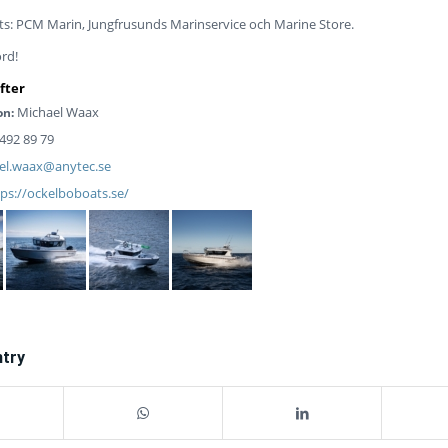
ats: PCM Marin, Jungfrusunds Marinservice och Marine Store.
rd!
Michael Waax
on:
492 89 79
el.waax@anytec.se
tps://ockelboboats.se/
ntry