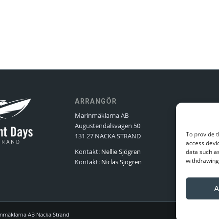
ARRANGÖR
Marinmäklarna AB
Augustendalsvägen 50
To provide t
131 27 NACKA STRAND
access devic
Kontakt:
Nellie Sjögren
data such as
withdrawing 
Kontakt:
Niclas Sjögren
A
inmäklarna AB Nacka Strand