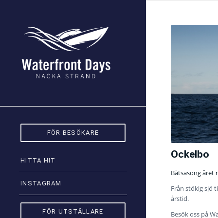
FÖR BESÖKARE
Ockelbo
HITTA HIT
Båtsäsong året r
INSTAGRAM
Från stökig sjö t
årstid.
FÖR UTSTÄLLARE
Besök oss på Wat