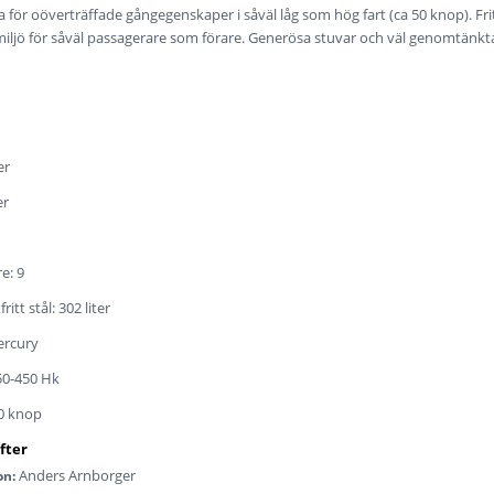
 för oöverträffade gångegenskaper i såväl låg som hög fart (ca 50 knop). F
miljö för såväl passagerare som förare. Generösa stuvar och väl genomtänkt
er
er
e: 9
itt stål: 302 liter
ercury
50-450 Hk
60 knop
Anders Arnborger
on: