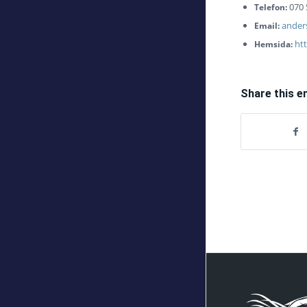
070 
Telefon:
ander
Email:
htt
Hemsida:
Share this e