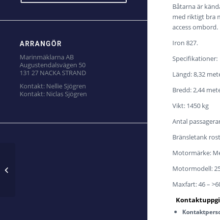
Båtarna är kända
med riktigt bra 
access ombord.
Iron 827.
ARRANGÖR
Marinmäklarna AB
Specifikationer:
Augustendalsvägen 50
131 27 NACKA STRAND
Längd: 8,32 met
Kontakt:
Nellie Sjögren
Bredd: 2,44 met
Kontakt:
Niclas Sjögren
Vikt: 1450 kg
Antal passagerar
Bränsletank rostfr
Motormärke: M
Motormodell: 2
CORMATE
Maxfart: 46 – >
Kontaktpers