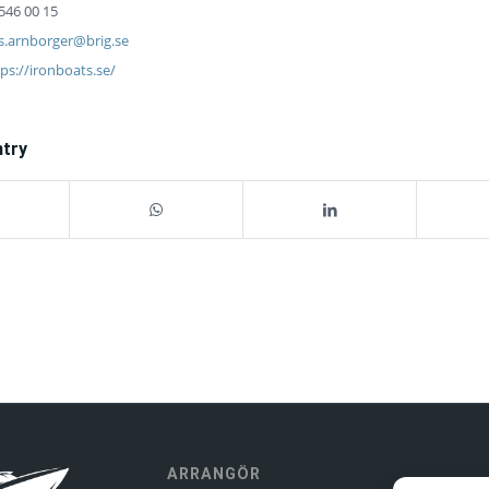
546 00 15
s.arnborger@brig.se
ps://ironboats.se/
ntry
ARRANGÖR